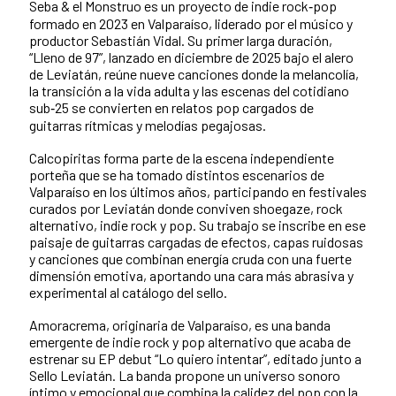
Seba & el Monstruo es un proyecto de indie rock‑pop
formado en 2023 en Valparaíso, liderado por el músico y
productor Sebastián Vidal. Su primer larga duración,
“Lleno de 97”, lanzado en diciembre de 2025 bajo el alero
de Leviatán, reúne nueve canciones donde la melancolía,
la transición a la vida adulta y las escenas del cotidiano
sub‑25 se convierten en relatos pop cargados de
guitarras rítmicas y melodías pegajosas.
Calcopiritas forma parte de la escena independiente
porteña que se ha tomado distintos escenarios de
Valparaíso en los últimos años, participando en festivales
curados por Leviatán donde conviven shoegaze, rock
alternativo, indie rock y pop. Su trabajo se inscribe en ese
paisaje de guitarras cargadas de efectos, capas ruidosas
y canciones que combinan energía cruda con una fuerte
dimensión emotiva, aportando una cara más abrasiva y
experimental al catálogo del sello.
Amoracrema, originaria de Valparaíso, es una banda
emergente de indie rock y pop alternativo que acaba de
estrenar su EP debut “Lo quiero intentar”, editado junto a
Sello Leviatán. La banda propone un universo sonoro
íntimo y emocional que combina la calidez del pop con la