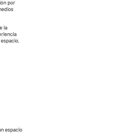
ión por
medios
e la
eriencia
 espacio.
 un espacio