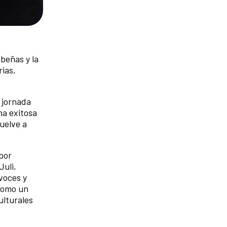
ibeñas y la
ias,
 jornada
na exitosa
uelve a
por
Juli,
voces y
 como un
ulturales