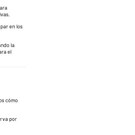
para
ivas.
par en los
ando la
ra el
mos cómo
erva por