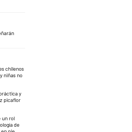
señarán
es chilenos
y niñas no
práctica y
z picaflor
 un rol
ología de
en pie,