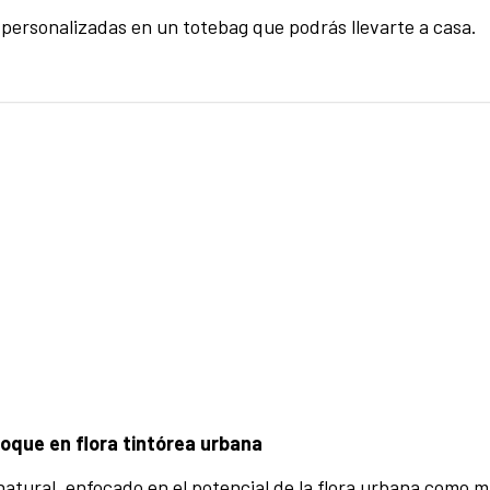
ersonalizadas en un totebag que podrás llevarte a casa.
foque en flora tintórea urbana
natural, enfocado en el potencial de la flora urbana como m