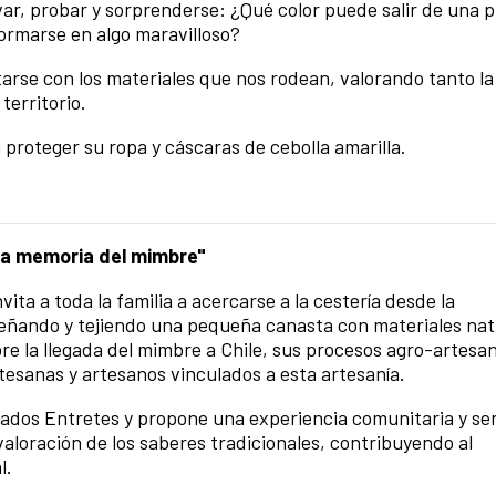
var, probar y sorprenderse: ¿Qué color puede salir de una 
rmarse en algo maravilloso?
arse con los materiales que nos rodean, valorando tanto la
erritorio.
 proteger su ropa y cáscaras de cebolla amarilla.
la memoria del mimbre"
vita a toda la familia a acercarse a la cestería desde la
eñando y tejiendo una pequeña canasta con materiales natu
bre la llegada del mimbre a Chile, sus procesos agro-artesan
tesanas y artesanos vinculados a esta artesanía.
ábados Entretes y propone una experiencia comunitaria y se
 valoración de los saberes tradicionales, contribuyendo al
l.