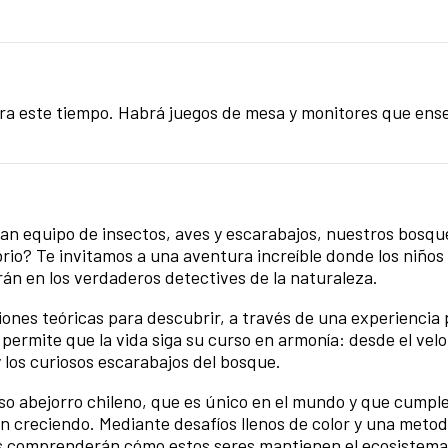
ara este tiempo. Habrá juegos de mesa y monitores que en
gran equipo de insectos, aves y escarabajos, nuestros bosqu
rio? Te invitamos a una aventura increíble donde los niños 
rán en los verdaderos detectives de la naturaleza.
iones teóricas para descubrir, a través de una experiencia 
 permite que la vida siga su curso en armonía: desde el velo
 los curiosos escarabajos del bosque.
oso abejorro chileno, que es único en el mundo y que cumple
n creciendo. Mediante desafíos llenos de color y una metod
es comprenderán cómo estos seres mantienen el ecosistema 