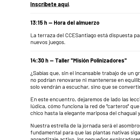
Inscríbete aquí
.
13:15 h — Hora del almuerzo
La terraza del CCESantiago está dispuesta p
nuevos juegos.
14:30 h — Taller "Misión Polinizadores"
¿Sabías que, sin el incansable trabajo de un 
no podrían renovarse ni mantenerse en equilib
solo vendrán a escuchar, sino que se converti
En este encuentro, dejaremos de lado las lecc
lúdica, cómo funciona la red de "carteros" que
chico hasta la elegante mariposa del chagual y
Nuestra estrella de la jornada será el asombr
fundamental para que las plantas nativas siga
aprendizaje activo, los pequeños explorador