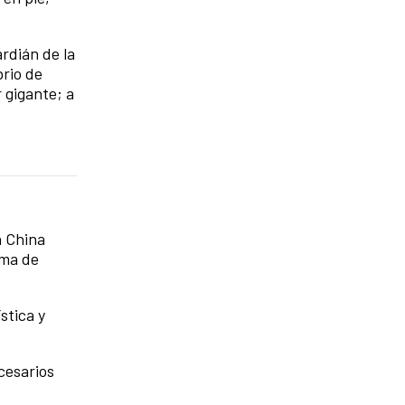
ardián de la
brio de
 gigante; a
n China
ama de
stica y
ecesarios