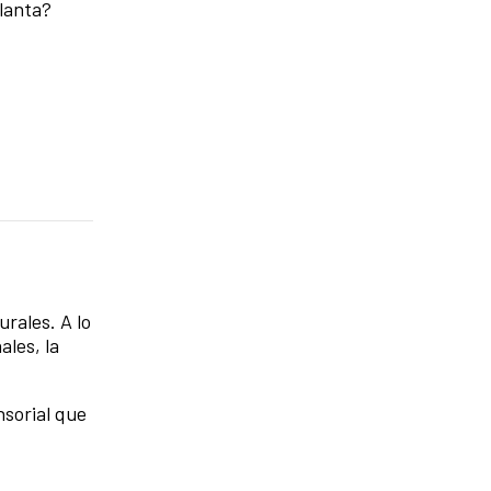
planta?
rales. A lo
ales, la
nsorial que