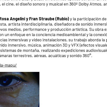
, el cine, el diseño sonoro y musical en 360º Dolby Atmos, 
Rosa Angelini y Fran Straube (Rubio)
y la participación de
ta, artista interdisciplinaria, diseñadora de sonido inmers
vos medios, performance y producción artística. Su obra e
con un enfoque en la conciencia medioambiental y la conexi
cias inmersivas y video instalaciones, su trabajo aborda la
nido inmersivo, música, animación 3D y VFX (efectos visual
osistemas de montaña, realizando expediciones audiovisual
maras terrestres, aéreas, acuáticas y sonido 360°.
-la-mapu/