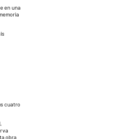
te en una
 memoria
is
us cuatro
l
,
erva
ta obra