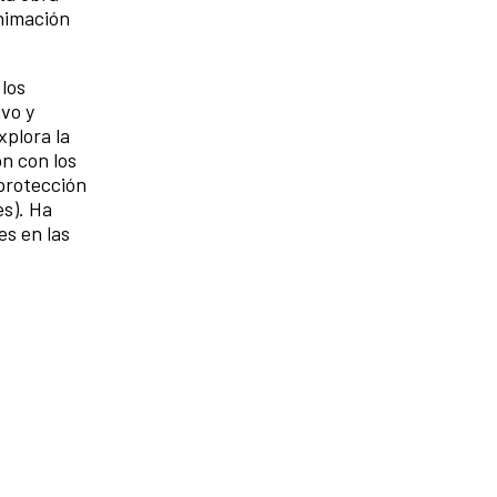
animación
 los
ivo y
xplora la
ón con los
 protección
es). Ha
es en las