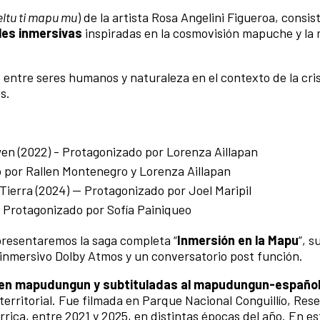
ltu ti mapu mu
) de la artista Rosa Angelini Figueroa, consis
ales inmersivas
inspiradas en la cosmovisión mapuche y la
 entre seres humanos y naturaleza en el contexto de la cris
s.
wen (2022) - Protagonizado por Lorenza Aillapan
do por Rallen Montenegro y Lorenza Aillapan
a Tierra (2024) — Protagonizado por Joel Maripil
 — Protagonizado por Sofía Painiqueo
presentaremos la saga completa “
Inmersión en la Mapu
”, s
 inmersivo Dolby Atmos y un conversatorio post función.
 en mapudungun y subtituladas al mapudungun-españo
 territorial. Fue filmada en Parque Nacional Conguillío, Res
rica, entre 2021 y 2025, en distintas épocas del año. En es