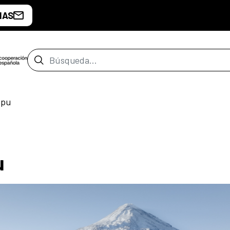
IAS
Barra de búsqueda
apu
u