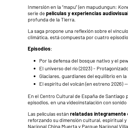
Inmersión en la “mapu” (en mapudungun:
Kone
serie de
películas y experiencias audiovisu
profunda de la Tierra.
La saga propone una reflexión sobre el vínculo
climática, está compuesta por cuatro episodio
Episodios
:
Por la defensa del bosque nativo y el pe
El universo del río (2023) - Protagoniza
Glaciares, guardianes del equilibrio en l
El espíritu del volcán (en estreno 2026)
En el Centro Cultural de España de Santiago 
episodios, en una videoinstalación con sonido
Las películas están
relatadas íntegramente
reforzando su dimensión cultural, espiritual y
Nacional China Muerta y Parque Nacional Villar