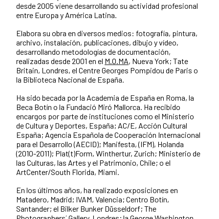
desde 2005 viene desarrollando su actividad profesional
entre Europa y América Latina.
Elabora su obra en diversos medios: fotografía, pintura,
archivo, instalación, publicaciones, dibujo y vídeo,
desarrollando metodologías de documentación,
realizadas desde 2001 en el
M.O.MA
, Nueva York; Tate
Britain, Londres, el Centre Georges Pompidou de Paris o
la Biblioteca Nacional de España.
Ha sido becada por la Academia de España en Roma, la
Beca Botín o la Fundació Miró Mallorca. Ha recibido
encargos por parte de instituciones como el Ministerio
de Cultura y Deportes, España; AC/E, Acción Cultural
España; Agencia Española de Cooperación Internacional
para el Desarrollo (AECID); Manifesta, (IFM), Holanda
(2010-2011); Plat(t)Form, Winthertur, Zurich; Ministerio de
las Culturas, las Artes y el Patrimonio, Chile; o el
ArtCenter/South Florida, Miami.
En los últimos años, ha realizado exposiciones en
Matadero, Madrid; IVAM, Valencia; Centro Botín,
Santander; el Bilker Bunker Düsseldorf; The
Photographers´ Gallery, Londres; la George Washington