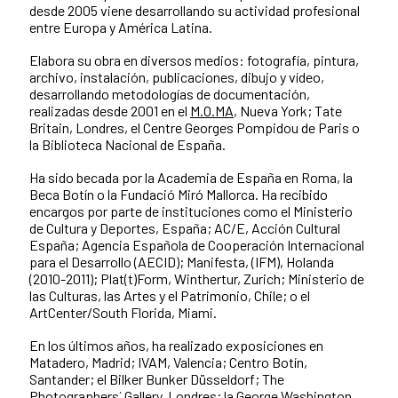
desde 2005 viene desarrollando su actividad profesional
entre Europa y América Latina.
Elabora su obra en diversos medios: fotografía, pintura,
archivo, instalación, publicaciones, dibujo y vídeo,
desarrollando metodologías de documentación,
realizadas desde 2001 en el
M.O.MA
, Nueva York; Tate
Britain, Londres, el Centre Georges Pompidou de Paris o
la Biblioteca Nacional de España.
Ha sido becada por la Academia de España en Roma, la
Beca Botín o la Fundació Miró Mallorca. Ha recibido
encargos por parte de instituciones como el Ministerio
de Cultura y Deportes, España; AC/E, Acción Cultural
España; Agencia Española de Cooperación Internacional
para el Desarrollo (AECID); Manifesta, (IFM), Holanda
(2010-2011); Plat(t)Form, Winthertur, Zurich; Ministerio de
las Culturas, las Artes y el Patrimonio, Chile; o el
ArtCenter/South Florida, Miami.
En los últimos años, ha realizado exposiciones en
Matadero, Madrid; IVAM, Valencia; Centro Botín,
Santander; el Bilker Bunker Düsseldorf; The
Photographers´ Gallery, Londres; la George Washington