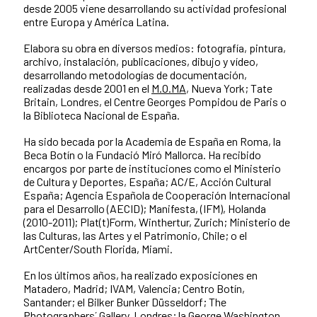
desde 2005 viene desarrollando su actividad profesional
entre Europa y América Latina.
Elabora su obra en diversos medios: fotografía, pintura,
archivo, instalación, publicaciones, dibujo y vídeo,
desarrollando metodologías de documentación,
realizadas desde 2001 en el
M.O.MA
, Nueva York; Tate
Britain, Londres, el Centre Georges Pompidou de Paris o
la Biblioteca Nacional de España.
Ha sido becada por la Academia de España en Roma, la
Beca Botín o la Fundació Miró Mallorca. Ha recibido
encargos por parte de instituciones como el Ministerio
de Cultura y Deportes, España; AC/E, Acción Cultural
España; Agencia Española de Cooperación Internacional
para el Desarrollo (AECID); Manifesta, (IFM), Holanda
(2010-2011); Plat(t)Form, Winthertur, Zurich; Ministerio de
las Culturas, las Artes y el Patrimonio, Chile; o el
ArtCenter/South Florida, Miami.
En los últimos años, ha realizado exposiciones en
Matadero, Madrid; IVAM, Valencia; Centro Botín,
Santander; el Bilker Bunker Düsseldorf; The
Photographers´ Gallery, Londres; la George Washington