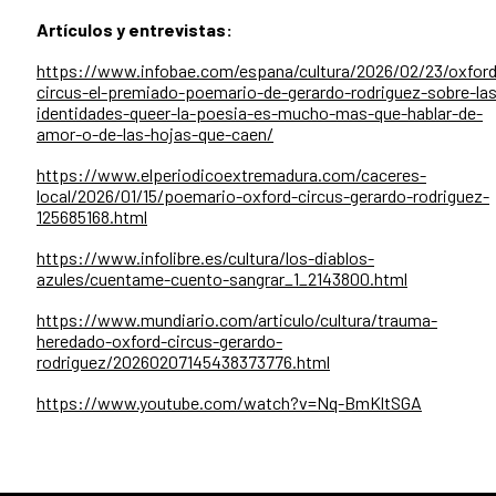
Artículos y entrevistas:
https://www.infobae.com/espana/cultura/2026/02/23/oxford
circus-el-premiado-poemario-de-gerardo-rodriguez-sobre-las
identidades-queer-la-poesia-es-mucho-mas-que-hablar-de-
amor-o-de-las-hojas-que-caen/
https://www.elperiodicoextremadura.com/caceres-
local/2026/01/15/poemario-oxford-circus-gerardo-rodriguez-
125685168.html
https://www.infolibre.es/cultura/los-diablos-
azules/cuentame-cuento-sangrar_1_2143800.html
https://www.mundiario.com/articulo/cultura/trauma-
heredado-oxford-circus-gerardo-
rodriguez/20260207145438373776.html
https://www.youtube.com/watch?v=Nq-BmKltSGA