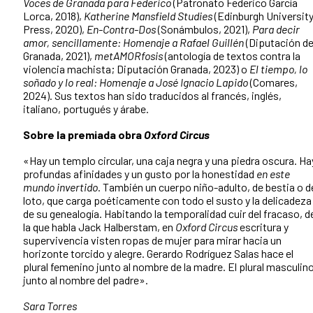
Voces de Granada para Federico
(Patronato Federico García
Lorca, 2018),
Katherine Mansfield Studies
(Edinburgh Universit
Press, 2020),
En-Contra-Dos
(Sonámbulos, 2021),
Para decir
amor, sencillamente: Homenaje a Rafael Guillén
(Diputación d
Granada, 2021),
metAMORfosis
(antología de textos contra la
violencia machista; Diputación Granada, 2023) o
El tiempo, lo
soñado y lo real: Homenaje a José Ignacio Lapido
(Comares,
2024). Sus textos han sido traducidos al francés, inglés,
italiano, portugués y árabe.
Sobre la premiada obra
Oxford Circus
«Hay un templo circular, una caja negra y una piedra oscura. Ha
profundas afinidades y un gusto por la honestidad
en este
mundo invertido
. También un cuerpo niño-adulto, de bestia o d
loto, que carga poéticamente con todo el susto y la delicadeza
de su genealogía. Habitando la temporalidad cuir del fracaso, d
la que habla Jack Halberstam, en
Oxford Circus
escritura y
supervivencia visten ropas de mujer para mirar hacia un
horizonte torcido y alegre. Gerardo Rodríguez Salas hace el
plural femenino junto al nombre de la madre. El plural masculin
junto al nombre del padre».
Sara Torres