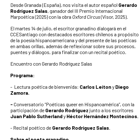
Desde Granada (España), nos visita el autor español
Gerardo
Rodríguez Salas
, ganador del III Premio Internacional
Marpoética (2025) con la obra
Oxford Circus
(Visor, 2025).
El martes 14 de julio, el escritor granadino dialogará en el
CCESantiago con destacados escritores chilenos a propósito
de la poesía hispanoamericana y del presente de las poéticas
en ambas orillas, además de reflexionar sobre sus procesos,
puentes y diálogos, para finalizar con un recital poético.
Encuentro con Gerardo Rodríguez Salas
Programa:
- Lectura poética de bienvenida:
Carlos Leiton
y
Diego
Zamora.
-
Conversatorio “Poéticas queer en Hispanoamérica”, con la
participación de
Gerardo Rodríguez
junto a
los escritores
Juan Pablo Sutherland
y
Héctor Hernández Montecinos
.
- Recital poético de
Gerardo Rodríguez Salas
.
Sobre el poeta granadino