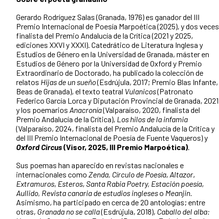
Gerardo Rodríguez Salas (Granada, 1976) es ganador del III
Premio Internacional de Poesía Marpoética (2025), y dos veces
finalista del Premio Andalucía de la Crítica (2021 y 2025,
ediciones XXVI y XXXI). Catedrático de Literatura Inglesa y
Estudios de Género en la Universidad de Granada, máster en
Estudios de Género por la Universidad de Oxford y Premio
Extraordinario de Doctorado, ha publicado la colección de
relatos
Hijas de un sueño
(Esdrújula, 2017; Premio Blas Infante,
Beas de Granada), el texto teatral
Vulanicos
(Patronato
Federico García Lorca y Diputación Provincial de Granada, 2021
y los poemarios
Anacronía
(Valparaíso, 2020, finalista del
Premio Andalucía de la Crítica),
Los hilos de la infamia
(Valparaíso, 2024, finalista del Premio Andalucía de la Crítica y
del III Premio Internacional de Poesía de Fuente Vaqueros) y
Oxford Circus
(Visor, 2025, III Premio Marpoética)
.
Sus poemas han aparecido en revistas nacionales e
internacionales como
Zenda, Círculo de Poesía
,
Altazor
,
Extramuros
,
Esteros
,
Santa Rabia Poetry, Estación poesía
,
Aullido, Revista canaria de estudios ingleses
o
Meanjin.
Asimismo, ha participado en cerca de 20 antologías; entre
otras,
Granada no se calla
(Esdrújula, 2018),
Caballo del alba: