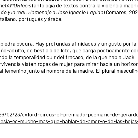
metAMORfosis
(antología de textos contra la violencia machi
ado y lo real: Homenaje a José Ignacio Lapido
(Comares, 202
italiano, portugués y árabe.
 piedra oscura. Hay profundas afinidades y un gusto por la
ño-adulto, de bestia o de loto, que carga poéticamente con
ndo la temporalidad cuir del fracaso, de la que habla Jack
rvivencia visten ropas de mujer para mirar hacia un horizo
al femenino junto al nombre de la madre. El plural masculin
26/02/23/oxford-circus-el-premiado-poemario-de-gerard
poesia-es-mucho-mas-que-hablar-de-amor-o-de-las-hojas