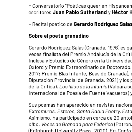
-
Conversatorio “Poéticas queer en Hispanoamé
escritores
Juan Pablo Sutherland
y
Héctor 
- Recital poético de
Gerardo Rodríguez Sala
Sobre el poeta granadino
Gerardo Rodríguez Salas (Granada, 1976) es ga
veces finalista del Premio Andalucía de la Crí
Inglesa y Estudios de Género en la Universid
Oxford y Premio Extraordinario de Doctorado, 
2017; Premio Blas Infante, Beas de Granada), e
Diputación Provincial de Granada, 2021) y los
de la Crítica),
Los hilos de la infamia
(Valparaíso
Internacional de Poesía de Fuente Vaqueros) 
Sus poemas han aparecido en revistas nacion
Extramuros
,
Esteros
,
Santa Rabia Poetry, Est
Asimismo, ha participado en cerca de 20 antol
alba: Voces de Granada para Federico
(Patrona
(Edinburgh University Press, 2020),
En-Contr