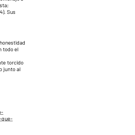
sta;
4). Sus
 honestidad
 todo el
nte torcido
o junto al
o-
-que-