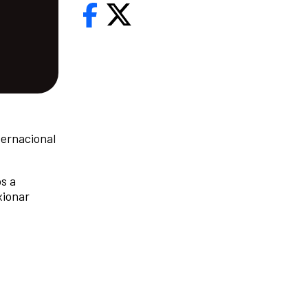
ternacional
os a
xionar