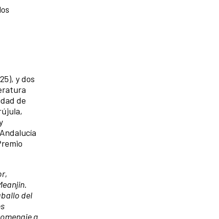
los
25), y dos
teratura
idad de
újula,
y
 Andalucía
 Premio
or
,
Meanjin.
ballo del
es
Homenaje a