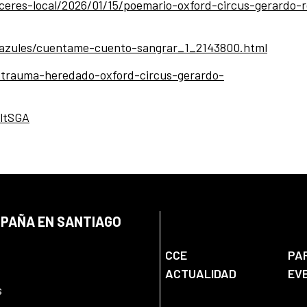
eres-local/2026/01/15/poemario-oxford-circus-gerardo-r
os-azules/cuentame-cuento-sangrar_1_2143800.html
a/trauma-heredado-oxford-circus-gerardo-
ltSGA
SPAÑA EN SANTIAGO
CCE
PA
ACTUALIDAD
EV
s