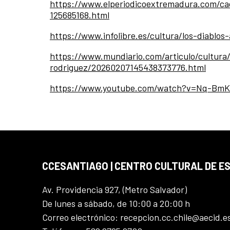
https://www.elperiodicoextremadura.com/cac
125685168.html
https://www.infolibre.es/cultura/los-diabl
https://www.mundiario.com/articulo/cultur
rodriguez/20260207145438373776.html
https://www.youtube.com/watch?v=Nq-BmK
CCESANTIAGO | CENTRO CULTURAL DE E
Av. Providencia 927, (Metro Salvador)
De lunes a sábado, de 10:00 a 20:00 h
Correo electrónico: recepcion.cc.chile@aecid.e