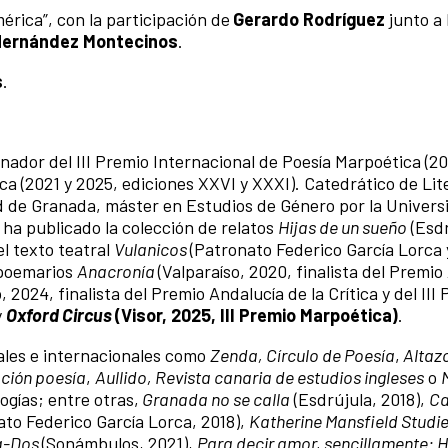
rica”, con la participación de
Gerardo Rodríguez
junto a
Hernández Montecinos
.
s
.
nador del III Premio Internacional de Poesía Marpoética (20
tica (2021 y 2025, ediciones XXVI y XXXI). Catedrático de Li
ad de Granada, máster en Estudios de Género por la Univers
ha publicado la colección de relatos
Hijas de un sueño
(Esdr
l texto teatral
Vulanicos
(Patronato Federico García Lorca 
 poemarios
Anacronía
(Valparaíso, 2020, finalista del Premio
, 2024, finalista del Premio Andalucía de la Crítica y del III
y
Oxford Circus
(Visor, 2025, III Premio Marpoética)
.
ales e internacionales como
Zenda, Círculo de Poesía
,
Altaz
ación poesía
,
Aullido, Revista canaria de estudios ingleses
o
ogías; entre otras,
Granada no se calla
(Esdrújula, 2018),
Ca
to Federico García Lorca, 2018),
Katherine Mansfield Studi
a-Dos
(Sonámbulos, 2021),
Para decir amor, sencillamente: 