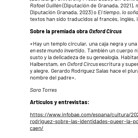
Rafael Guillén
(Diputación de Granada, 2021),
Diputación Granada, 2023) o
El tiempo, lo soñ
textos han sido traducidos al francés, inglés, 
Sobre la premiada obra
Oxford Circus
«Hay un templo circular, una caja negra y una
en este mundo invertido
. También un cuerpo ni
susto y la delicadeza de su genealogía. Habita
Halberstam, en
Oxford Circus
escritura y supe
y alegre. Gerardo Rodríguez Salas hace el plur
nombre del padre».
Sara Torres
Artículos y entrevistas:
https://www.infobae.com/espana/cultura/20
rodriguez-sobre-las-identidades-queer-la-
caen/