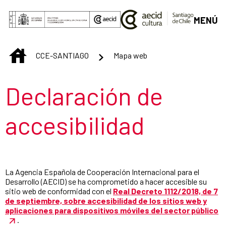
Saltar al contenido principal
MENÚ
INICIO
CCE-SANTIAGO
Mapa web
Título de la sección
Declaración de
accesibilidad
La Agencia Española de Cooperación Internacional para el
Desarrollo (AECID) se ha comprometido a hacer accesible su
sitio web de conformidad con el
Real Decreto 1112/2018, de 7
de septiembre, sobre accesibilidad de los sitios web y
aplicaciones para dispositivos móviles del sector público
.