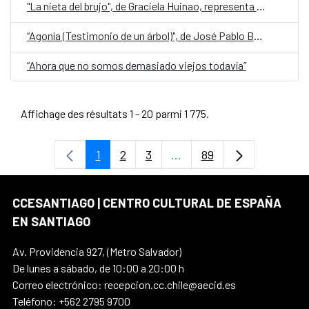
"La nieta del brujo", de Graciela Huinao, representa a Chile en la quinta edición de Cuentos en Red
“Agonía (Testimonio de un árbol)", de José Pablo Bejarano, representa a Guatemala en la quinta edición de Cuentos en Red
“Ahora que no somos demasiado viejos todavía”
Affichage des résultats 1 - 20 parmi 1 775.
1
2
3
...
89
Page
Page
Page
Pages intermédiaires Uti
Page
CCESANTIAGO | CENTRO CULTURAL DE ESPAÑA
EN SANTIAGO
Av. Providencia 927, (Metro Salvador)
De lunes a sábado, de 10:00 a 20:00 h
Correo electrónico: recepcion.cc.chile@aecid.es
Teléfono: +562 2795 9700