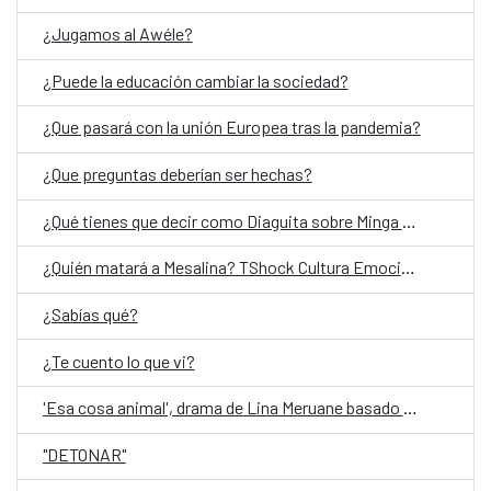
¿Jugamos al Awéle?
¿Puede la educación cambiar la sociedad?
¿Que pasará con la unión Europea tras la pandemia?
¿Que preguntas deberían ser hechas?
¿Qué tienes que decir como Diaguita sobre Minga del cielo oscuro?
¿Quién matará a Mesalina? TShock Cultura Emocional- ESP (Entrada liberada)
¿Sabías qué?
¿Te cuento lo que vi?
'Esa cosa animal', drama de Lina Meruane basado en su ensayo 'Contra los hijos'
"DETONAR"