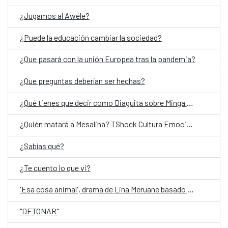
¿Jugamos al Awéle?
¿Puede la educación cambiar la sociedad?
¿Que pasará con la unión Europea tras la pandemia?
¿Que preguntas deberían ser hechas?
¿Qué tienes que decir como Diaguita sobre Minga del cielo oscuro?
¿Quién matará a Mesalina? TShock Cultura Emocional- ESP (Entrada liberada)
¿Sabías qué?
¿Te cuento lo que vi?
'Esa cosa animal', drama de Lina Meruane basado en su ensayo 'Contra los hijos'
"DETONAR"