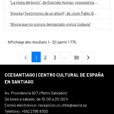
"La nieta del brujo", de Graciela Huinao, representa a Chile en la quinta edición de Cuentos en Red
“Agonía (Testimonio de un árbol)", de José Pablo Bejarano, representa a Guatemala en la quinta edición de Cuentos en Red
“Ahora que no somos demasiado viejos todavía”
Affichage des résultats 1 - 20 parmi 1 775.
1
2
3
...
89
Page
Page
Page
Pages intermédiaires Uti
Page
CCESANTIAGO | CENTRO CULTURAL DE ESPAÑA
EN SANTIAGO
Av. Providencia 927, (Metro Salvador)
De lunes a sábado, de 10:00 a 20:00 h
Correo electrónico: recepcion.cc.chile@aecid.es
Teléfono: +562 2795 9700