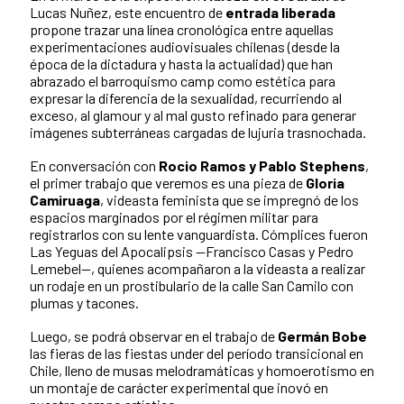
Lucas Nuñez, este encuentro de
entrada
liberada
propone trazar una línea cronológica entre aquellas
experimentaciones audiovisuales chilenas (desde la
época de la dictadura y hasta la actualidad) que han
abrazado el barroquismo camp como estética para
expresar la diferencia de la sexualidad, recurriendo al
exceso, al glamour y al mal gusto refinado para generar
imágenes subterráneas cargadas de lujuria trasnochada.
En conversación con
Rocio Ramos y Pablo Stephens
,
el primer trabajo que veremos es una pieza de
Gloria
Camiruaga
, videasta feminista que se impregnó de los
espacios marginados por el régimen militar para
registrarlos con su lente vanguardista. Cómplices fueron
Las Yeguas del Apocalipsis —Francisco Casas y Pedro
Lemebel—, quienes acompañaron a la videasta a realizar
un rodaje en un prostibulario de la calle San Camilo con
plumas y tacones.
Luego, se podrá observar en el trabajo de
Germán Bobe
las fieras de las fiestas under del período transicional en
Chile, lleno de musas melodramáticas y homoerotismo en
un montaje de carácter experimental que inovó en