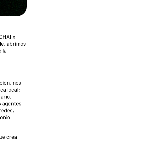
UCHAI x
le, abrimos
 la
ción, nos
ca local:
tario.
s agentes
 redes,
monio
ue crea