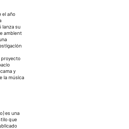
 el año
a
 lanza su
de ambient
 una
vestigación
 proyecto
pacio
tacama y
e la música
o) es una
tilo que
publicado