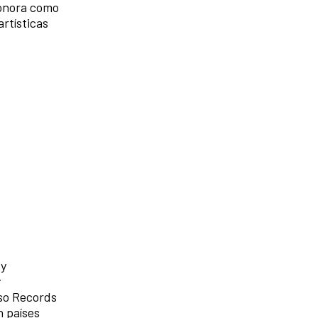
sonora como
artísticas
 y
y
eso Records
n países