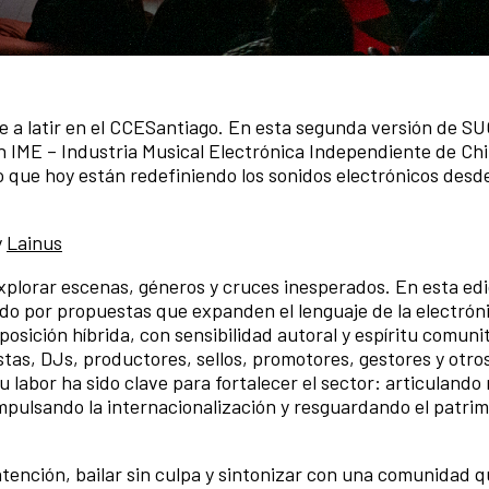
ve a latir en el CCESantiago. En esta segunda versión de S
n IME – Industria Musical Electrónica Independiente de Chi
io que hoy están redefiniendo los sonidos electrónicos desde
y
Lainus
xplorar escenas, géneros y cruces inesperados. En esta edi
o por propuestas que expanden el lenguaje de la electróni
mposición híbrida, con sensibilidad autoral y espíritu comuni
stas, DJs, productores, sellos, promotores, gestores y otro
u labor ha sido clave para fortalecer el sector: articulando
mpulsando la internacionalización y resguardando el patri
tención, bailar sin culpa y sintonizar con una comunidad q