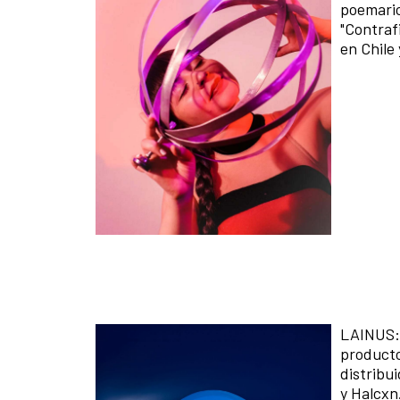
poemario
"Contrafi
en Chile 
LAINUS: 
producto
distribu
y Halcxn