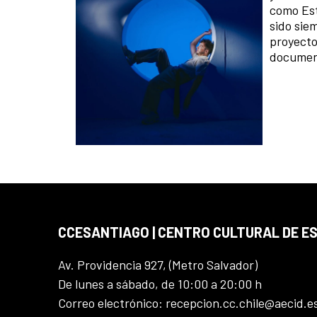
como Est
sido sie
proyecto
document
CCESANTIAGO | CENTRO CULTURAL DE E
Av. Providencia 927, (Metro Salvador)
De lunes a sábado, de 10:00 a 20:00 h
Correo electrónico: recepcion.cc.chile@aecid.e