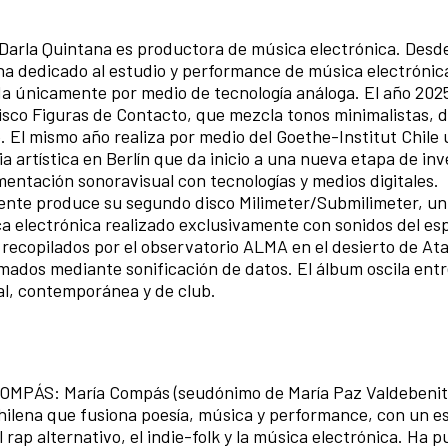
arla Quintana es productora de música electrónica. Desde
ha dedicado al estudio y performance de música electrónic
a únicamente por medio de tecnología análoga. El año 2025
isco Figuras de Contacto, que mezcla tonos minimalistas, 
b. El mismo año realiza por medio del Goethe-Institut Chile
ia artística en Berlín que da inicio a una nueva etapa de in
mentación sonoravisual con tecnologías y medios digitales.
nte produce su segundo disco Milimeter/Submilimeter, un
a electrónica realizado exclusivamente con sonidos del es
, recopilados por el observatorio ALMA en el desierto de A
mados mediante sonificación de datos. El álbum oscila entr
l, contemporánea y de club.
MPÁS: María Compás (seudónimo de María Paz Valdebenit
chilena que fusiona poesía, música y performance, con un es
 rap alternativo, el indie-folk y la música electrónica. Ha 