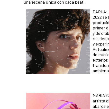
una escena única con cada beat.
DARLA: D
2022 se 
producid
primer d
y de clu
residenc
y experi
Actualme
de músic
exterior
transfor
ambienta
MARÍA CO
artista 
abarca el