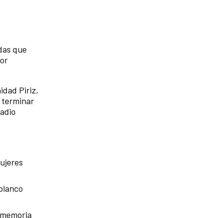
adas que
por
idad Piriz,
a terminar
Radio
mujeres
 blanco
a memoria