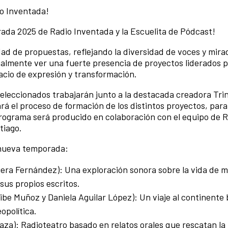
o Inventada!
orada 2025 de Radio Inventada y la Escuelita de Pódcast!
ad de propuestas, reflejando la diversidad de voces y mir
ialmente ver una fuerte presencia de proyectos liderados 
cio de expresión y transformación.
seleccionados trabajarán junto a la destacada creadora Trin
rá el proceso de formación de los distintos proyectos, par
rograma será producido en colaboración con el equipo de 
tiago.
 nueva temporada:
iera Fernández): Una exploración sonora sobre la vida de 
 sus propios escritos.
ibe Muñoz y Daniela Aguilar López): Un viaje al continente
eopolítica.
aza): Radioteatro basado en relatos orales que rescatan l