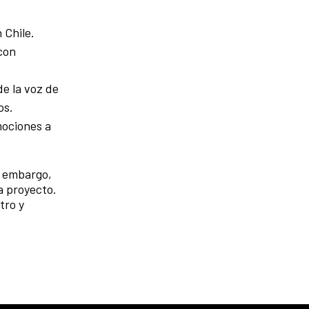
 Chile.
con
e la voz de
os.
mociones a
n embargo,
a proyecto.
tro y