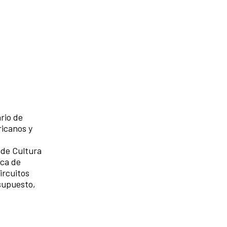
ario de
ricanos y
 de Cultura
rca de
ircuitos
 supuesto,