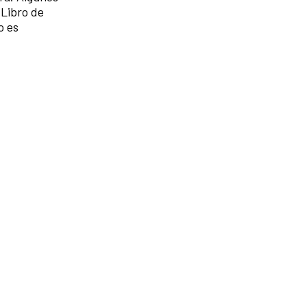
 Libro de
o es