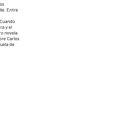
ios
ile. Entre
y Cuando
a y el
ro novela
obre Carlos
cuela de