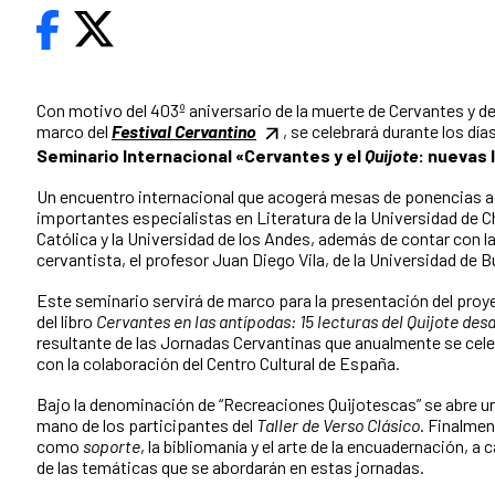
Con motivo del 403º aniversario de la muerte de Cervantes y del 
marco del
Festival Cervantino
, se celebrará durante los días
Seminario Internacional
«
Cervantes y el
Quijote
: nuevas 
Un encuentro internacional que acogerá mesas de ponencias 
importantes especialistas en Literatura de la Universidad de Ch
Católica y la Universidad de los Andes, además de contar con l
cervantista, el profesor Juan Diego Vila, de la Universidad de 
Este seminario servirá de marco para la presentación del pro
del libro
Cervantes en las antípodas: 15 lecturas del Quijote desd
resultante de las Jornadas Cervantinas que anualmente se celeb
con la colaboración del Centro Cultural de España.
Bajo la denominación de “Recreaciones Quijotescas” se abre un 
mano de los participantes del
Taller de Verso Clásico
. Finalment
como
soporte
, la bibliomanía y el arte de la encuadernación, a
de las temáticas que se abordarán en estas jornadas.