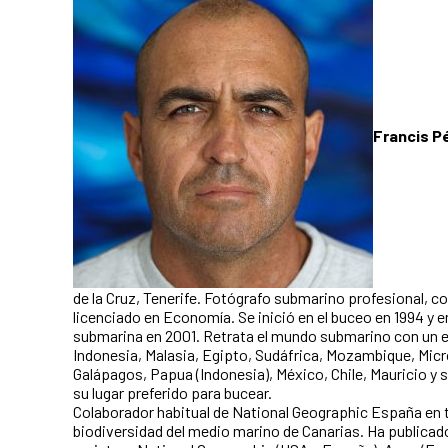
Francis P
de la Cruz, Tenerife. Fotógrafo submarino profesional, c
licenciado en Economía. Se inició en el buceo en 1994 y en
submarina en 2001. Retrata el mundo submarino con un e
Indonesia, Malasia, Egipto, Sudáfrica, Mozambique, Micro
Galápagos, Papua (Indonesia), México, Chile, Mauricio y 
su lugar preferido para bucear.
Colaborador habitual de National Geographic España en
biodiversidad del medio marino de Canarias. Ha publicad