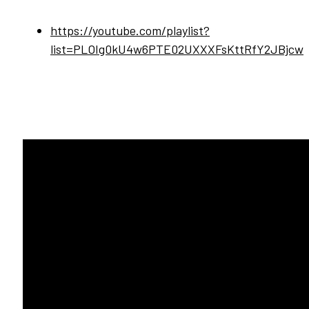
https://youtube.com/playlist?
list=PLOIg0kU4w6PTE02UXXXFsKttRfY2JBjcw