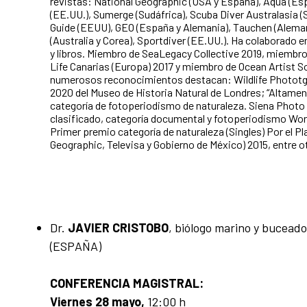
revistas: National Geographic (USA y España), Aqua (Es
(EE.UU.), Sumerge (Sudáfrica), Scuba Diver Australasia (
Guide (EEUU), GEO (España y Alemania), Tauchen (Aleman
(Australia y Corea), Sportdiver (EE.UU.). Ha colaborado 
y libros. Miembro de SeaLegacy Collective 2019, miembro
Life Canarias (Europa) 2017 y miembro de Ocean Artist So
numerosos reconocimientos destacan: Wildlife Phototgr
2020 del Museo de Historia Natural de Londres; “Altament
categoría de fotoperiodismo de naturaleza. Siena Photo
clasificado, categoría documental y fotoperiodismo Wor
Primer premio categoría de naturaleza (Singles) Por el Pl
Geographic, Televisa y Gobierno de México) 2015, entre o
Dr.
JAVIER CRISTOBO
, biólogo marino y buceado
(ESPAÑA)
CONFERENCIA MAGISTRAL:
Viernes 28 mayo,
12:00 h