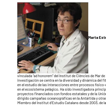
Marta Est
vinculada “ad honorem” del Institut de Ciències de Mar de
investigación se centra en la diversidad y dinámica del f
en el estudio de las interacciones entre procesos físico
en el ecosistema pelágico. Ha sido investigadora princi
proyectos financiados con fondos estatales y de la Unió
dirigido campañas oceanográficas en la Antártida y otra
Miembro del Institut d’Estudis Catalans desde 2003, de l