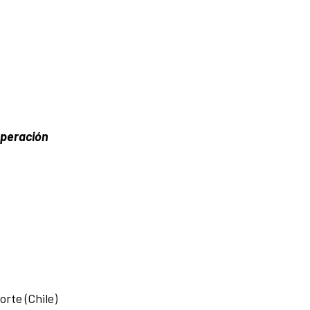
operación
rte (Chile)