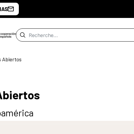
IAS
Barre de recherche
s Abiertos
Abiertos
oamérica