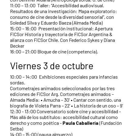
11:00 – 13:00 Taller: “Accesibilidad audiovisual.
Resultados de una investigación: Mapa exploratorio:
consumo de cine desde la diversidad sensorial”, con
Soledad Silva y Eduardo Baeza (Almada Media)
15:00 – 16:00 Presentación institucional: Apertura
FiCSor Historia y trayectoria de FiCSor Argentina &
alianza con FiCSor Chile. Con Federico Sykes y Diana
Becker
16:00 – 21:00 Bloque de cine (competencia).
Viernes 3 de octubre
10:00 – 14:00 Exhibiciones especiales para infancias
sordas.
Cortometrajes animados seleccionados por las tres
ediciones de FiCSor Arg. Cortometrajes animados –
Almada Media: • Amucha – 30’ • Cantar con sentido, una
biografía de Violeta Parra – 22’ • La historia de un oso – 9’
12:30 - 13:00 Conversatorio sobre cine y accesibilidad -
Más allá de los subtitulos: accesibilidad cultural como
derecho y como poética -
Paula Caballería
(Fundación
Setba)
14:00 – 15:00 (pausa almuerzo)