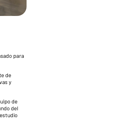
nsado para
te de
vas y
quipo de
undo del
 estudio