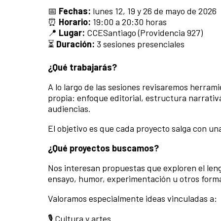
📅
Fechas:
lunes 12, 19 y 26 de mayo de 2026
⏰
Horario:
19:00 a 20:30 horas
📍
Lugar:
CCESantiago (Providencia 927)
⏳
Duración:
3 sesiones presenciales
¿Qué trabajarás?
A lo largo de las sesiones revisaremos herram
propia: enfoque editorial, estructura narrativ
audiencias.
El objetivo es que cada proyecto salga con un
¿Qué proyectos buscamos?
Nos interesan propuestas que exploren el len
ensayo, humor, experimentación u otros forma
Valoramos especialmente ideas vinculadas a:
🎙 Cultura y artes