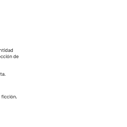
entidad
ección de
ta.
ficción,