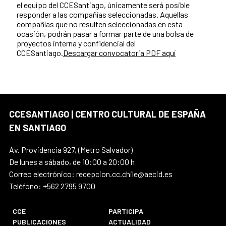
el equipo del CCESantiago, únicamente será posible
responder a las compañías seleccionadas. Aquellas
compañías que no resulten seleccionadas en esta
ocasión, podrán pasar a formar parte de una bolsa de
proyectos interna y confidencial del
CCESantiago.
Descargar convocatoria PDF aquí
CCESANTIAGO | CENTRO CULTURAL DE ESPAÑA
EN SANTIAGO
Av. Providencia 927, (Metro Salvador)
De lunes a sábado, de 10:00 a 20:00 h
Correo electrónico: recepcion.cc.chile@aecid.es
Teléfono: +562 2795 9700
CCE
PARTICIPA
PUBLICACIONES
ACTUALIDAD