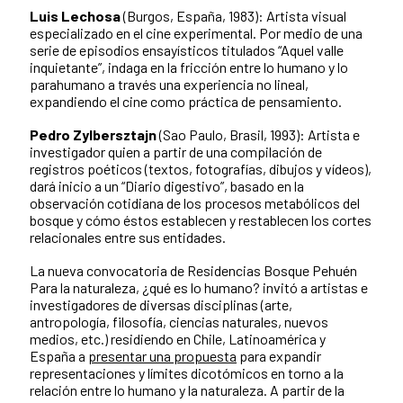
Luis Lechosa
(Burgos, España, 1983): Artista visual
especializado en el cine experimental. Por medio de una
serie de episodios ensayísticos titulados “Aquel valle
inquietante”, indaga en la fricción entre lo humano y lo
parahumano a través una experiencia no lineal,
expandiendo el cine como práctica de pensamiento.
Pedro Zylbersztajn
(Sao Paulo, Brasil, 1993): Artista e
investigador quien a partir de una compilación de
registros poéticos (textos, fotografías, dibujos y vídeos),
dará inicio a un “Diario digestivo”, basado en la
observación cotidiana de los procesos metabólicos del
bosque y cómo éstos establecen y restablecen los cortes
relacionales entre sus entidades.
La nueva convocatoria de Residencias Bosque Pehuén
Para la naturaleza, ¿qué es lo humano? invitó a artistas e
investigadores de diversas disciplinas (arte,
antropología, filosofía, ciencias naturales, nuevos
medios, etc.) residiendo en Chile, Latinoamérica y
España a
presentar una propuesta
para expandir
representaciones y límites dicotómicos en torno a la
relación entre lo humano y la naturaleza. A partir de la