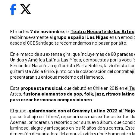
El martes
7 de noviembre
, el
Teatro Nescafé de las Artes
recibir nuevamente al
grupo español Las Migas
en un emocio
desde el
CCESantiago
te recomendamos no pasar por alto.
En el marco de su extensa gira, que incluye más de 60 paradas
Unidos y América Latina, Las Migas, compuestas por la vocali
Fernández Naranjo, la guitarrista Marta Robles, la violinista Lau
guitarrista Alicia Grillo, junto con la colaboración del contrabaji
presentarán su enfoque moderno del flamenco.
Esta
propuesta musical
, que debutó en Chile en 2019 en el
Tea
Artes
,
fusiona elementos de pop, folk, jazz, ritmos latin
para crear hermosas composiciones.
El grupo,
galardonado con el Grammy Latino 2022 al 'Mej
por su trabajo en 'Libres', repasará sus más exitosos éxitos du
Además, brindarán un recorrido por su nuevo álbum, que consi
luminoso, alegre y arriesgado en los 18 años de su carrera. Este
dimensión desgarradora del amor y la vida y rinde homenaje a la 