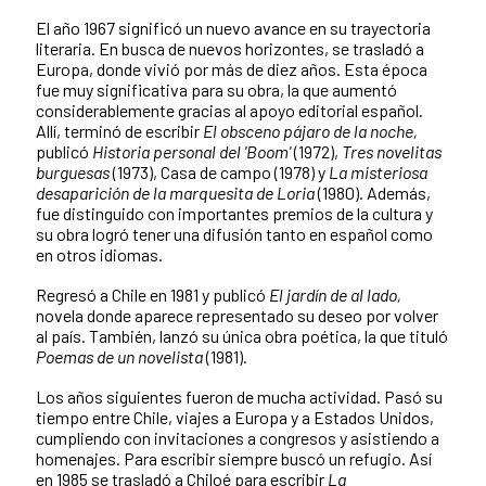
El año 1967 significó un nuevo avance en su trayectoria
literaria. En busca de nuevos horizontes, se trasladó a
Europa, donde vivió por más de diez años. Esta época
fue muy significativa para su obra, la que aumentó
considerablemente gracias al apoyo editorial español.
Allí, terminó de escribir
El obsceno pájaro de la noche,
publicó
Historia personal del 'Boom'
(1972),
Tres novelitas
burguesas
(1973), Casa de campo (1978) y
La misteriosa
desaparición de la marquesita de Loria
(1980). Además,
fue distinguido con importantes premios de la cultura y
su obra logró tener una difusión tanto en español como
en otros idiomas.
Regresó a Chile en 1981 y publicó
El jardín de al lado,
novela donde aparece representado su deseo por volver
al país. También, lanzó su única obra poética, la que tituló
Poemas de un novelista
(1981).
Los años siguientes fueron de mucha actividad. Pasó su
tiempo entre Chile, viajes a Europa y a Estados Unidos,
cumpliendo con invitaciones a congresos y asistiendo a
homenajes. Para escribir siempre buscó un refugio. Así
en 1985 se trasladó a Chiloé para escribir
La