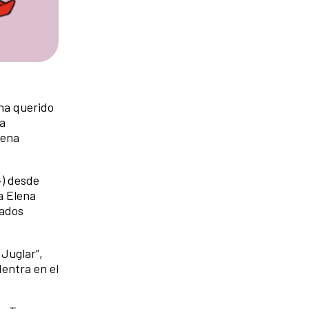
 ha querido
la
lena
4) desde
a Elena
cados
Juglar”,
entra en el