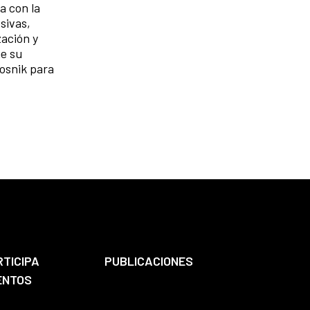
a con la
sivas,
zación y
ne su
posnik para
RTICIPA
PUBLICACIONES
ENTOS