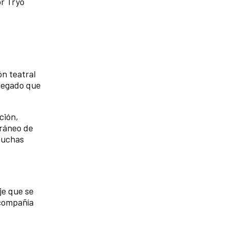
or Tryo
ón teatral
 legado que
ción,
oráneo de
 muchas
je que se
 compañía