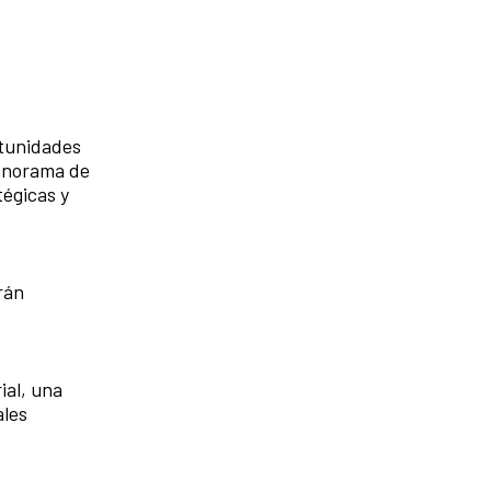
rtunidades
panorama de
tégicas y
rán
ial, una
ales