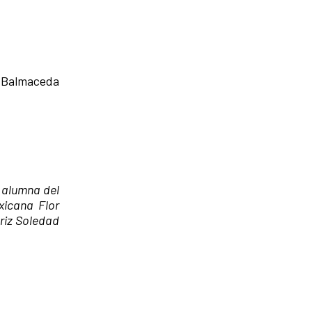
l Balmaceda
a alumna del
xicana Flor
triz Soledad