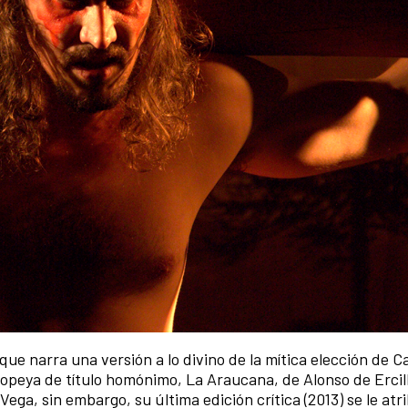
 que narra una versión a lo divino de la mítica elección de 
opeya de título homónimo, La Araucana, de Alonso de Ercill
Vega, sin embargo, su última edición crítica (2013) se le atr