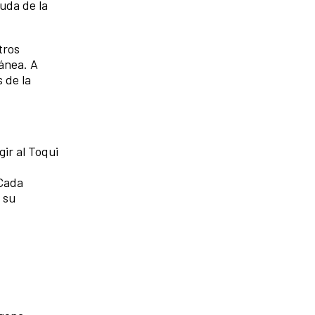
uda de la
tros
ánea. A
s de la
ir al Toqui
 Cada
 su