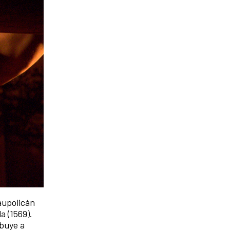
Caupolicán
a (1569).
ibuye a