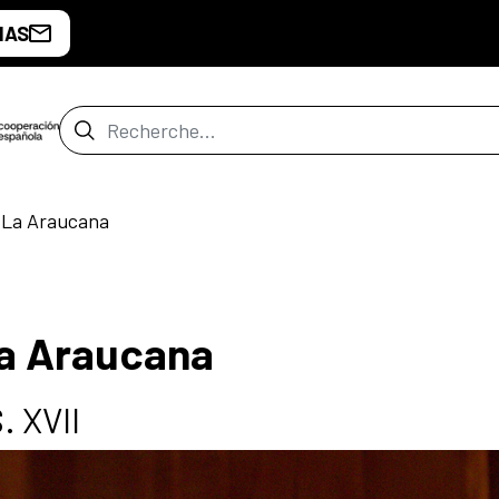
IAS
Barre de recherche
 La Araucana
a Araucana
. XVII