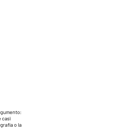
argumento:
 casi
grafía o la