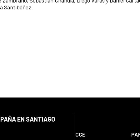
 Zambrano, Sebastián Chandía, Diego Varas y Daniel Carta
la Santibáñez
SPAÑA EN SANTIAGO
CCE
PA