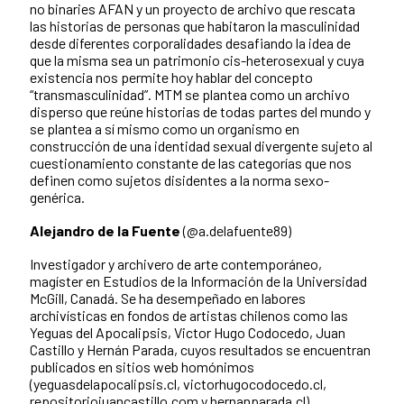
no binaries AFAN y un proyecto de archivo que rescata
las historias de personas que habitaron la masculinidad
desde diferentes corporalidades desafiando la idea de
que la misma sea un patrimonio cis-heterosexual y cuya
existencia nos permite hoy hablar del concepto
“transmasculinidad”. MTM se plantea como un archivo
disperso que reúne historias de todas partes del mundo y
se plantea a sí mismo como un organismo en
construcción de una identidad sexual divergente sujeto al
cuestionamiento constante de las categorías que nos
definen como sujetos disidentes a la norma sexo-
genérica.
Alejandro de la Fuente
(@a.delafuente89)
Investigador y archivero de arte contemporáneo,
magíster en Estudios de la Información de la Universidad
McGill, Canadá. Se ha desempeñado en labores
archivísticas en fondos de artistas chilenos como las
Yeguas del Apocalipsis, Victor Hugo Codocedo, Juan
Castillo y Hernán Parada, cuyos resultados se encuentran
publicados en sitios web homónimos
(yeguasdelapocalipsis.cl, victorhugocodocedo.cl,
repositoriojuancastillo.com y hernanparada.cl).