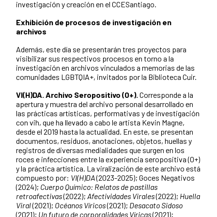
investigación y creación en el CCESantiago.
Exhibición de procesos de investigación en
archivos
Además, este día se presentarán tres proyectos para
visibilizar sus respectivos procesos en torno a la
investigación en archivos vinculados a memorias de las
comunidades LGBTQIA+, invitados por la Biblioteca Cuir.
VI(H)DA. Archivo Seropositivo (0+)
.
Corresponde a la
apertura y muestra del archivo personal desarrollado en
las prácticas artísticas, performativas y de investigación
con vih, que ha llevado a cabo le artista Kevin Magne,
desde el 2019 hasta la actualidad. En este, se presentan
documentos, residuos, anotaciones, objetos, huellas y
registros de diversas medialidades que surgen en los
roces e infecciones entre la experiencia seropositiva (0+)
y la práctica artística. La viralización de este archivo está
compuesto por:
VI(H)DA
(2023-2025); Goces Negativos
(2024);
Cuerpo Químico: Relatos de pastillas
retroafectivas
(2022);
Afectividades Virales
(2022);
Huella
Viral
(2021);
Océanos Víricos
(2021);
Desacato Sidoso
(2021);
Un futuro de corporalidades Víricas
(2021);