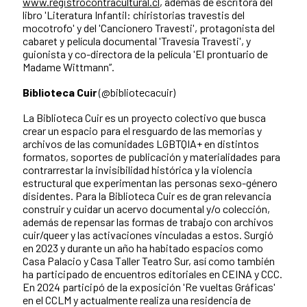
www.registrocontracultural.cl
, además de escritora del
libro 'Literatura Infantil: chiristorias travestis del
mocotrofo' y del 'Cancionero Travesti', protagonista del
cabaret y película documental 'Travesía Travesti', y
guionista y co-directora de la película 'El prontuario de
Madame Wittmann”.
Biblioteca Cuir
(@bibliotecacuir)
La Biblioteca Cuir es un proyecto colectivo que busca
crear un espacio para el resguardo de las memorias y
archivos de las comunidades LGBTQIA+ en distintos
formatos, soportes de publicación y materialidades para
contrarrestar la invisibilidad histórica y la violencia
estructural que experimentan las personas sexo-género
disidentes. Para la Biblioteca Cuir es de gran relevancia
construir y cuidar un acervo documental y/o colección,
además de repensar las formas de trabajo con archivos
cuir/queer y las activaciones vinculadas a estos. Surgió
en 2023 y durante un año ha habitado espacios como
Casa Palacio y Casa Taller Teatro Sur, así como también
ha participado de encuentros editoriales en CEINA y CCC.
En 2024 participó de la exposición 'Re vueltas Gráficas'
en el CCLM y actualmente realiza una residencia de