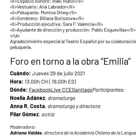
<li>Espacio sonoro: Iñaki Rubio</li>
<li>Vestuario: Ana Labrador</li>
<li>Peluquería: Montse Orteg</li>
<li>Sombrero: Biliana Borissova</li>
<li>Producción ejecutiva: Sara F. Valencia</li>
<li>Ayudante de dirección y producción: Pablo Esguevillas</li>
</ul>
Agradecimiento especial al Teatro Español por su colaboración
peluquería.
Foro en torno a la obra “Emilia”
Cuándo:
Jueves 29 de julio 2021
Hora:
13.00h CH ( 19.00h ES)
Dónde:
FacebookLive CCESantiago
Participantes:
Noelia Adánez
,
dramaturga
Anna R. Costa
,
dramaturga y directora
Pilar Gómez
,
actriz
Moderadora:
Adriana Valdés
, directora de la Academia Chilena de la Lengua