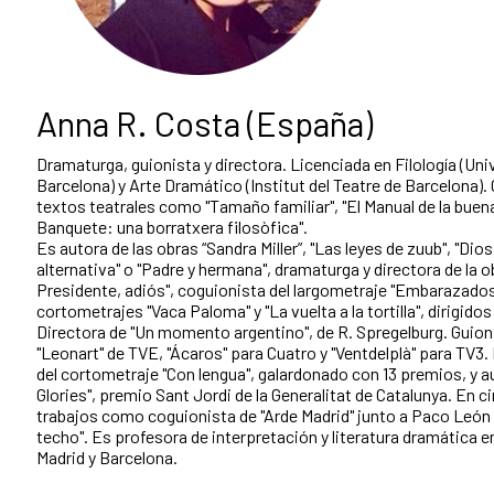
Anna R. Costa (España)
Dramaturga, guionista y directora. Licenciada en Filología (U
Barcelona) y Arte Dramático (Institut del Teatre de Barcelona).
textos teatrales como "Tamaño familiar", "El Manual de la buena
Banquete: una borratxera filosòfica".
Es autora de las obras “Sandra Miller”, "Las leyes de zuub", "Dios
alternativa" o "Padre y hermana", dramaturga y directora de la o
Presidente, adiós", coguionista del largometraje "Embarazados"
cortometrajes "Vaca Paloma" y "La vuelta a la tortilla", dirigid
Directora de "Un momento argentino", de R. Spregelburg. Guioni
"Leonart" de TVE, "Ácaros" para Cuatro y "Ventdelplà" para TV3.
del cortometraje "Con lengua", galardonado con 13 premios, y au
Glories", premio Sant Jordi de la Generalitat de Catalunya. En c
trabajos como coguionista de "Arde Madrid" junto a Paco León
techo". Es profesora de interpretación y literatura dramática 
Madrid y Barcelona.