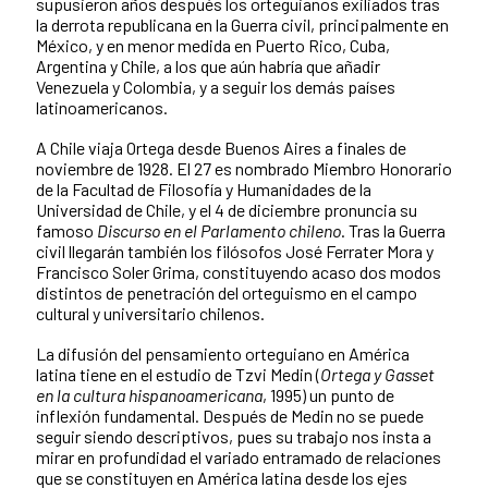
supusieron años después los orteguianos exiliados tras
la derrota republicana en la Guerra civil, principalmente en
México, y en menor medida en Puerto Rico, Cuba,
Argentina y Chile, a los que aún habría que añadir
Venezuela y Colombia, y a seguir los demás países
latinoamericanos.
A Chile viaja Ortega desde Buenos Aires a finales de
noviembre de 1928. El 27 es nombrado Miembro Honorario
de la Facultad de Filosofía y Humanidades de la
Universidad de Chile, y el 4 de diciembre pronuncia su
famoso
Discurso en el Parlamento chileno
. Tras la Guerra
civil llegarán también los filósofos José Ferrater Mora y
Francisco Soler Grima, constituyendo acaso dos modos
distintos de penetración del orteguismo en el campo
cultural y universitario chilenos.
La difusión del pensamiento orteguiano en América
latina tiene en el estudio de Tzvi Medin (
Ortega y Gasset
en la cultura hispanoamericana
, 1995) un punto de
inflexión fundamental. Después de Medin no se puede
seguir siendo descriptivos, pues su trabajo nos insta a
mirar en profundidad el variado entramado de relaciones
que se constituyen en América latina desde los ejes