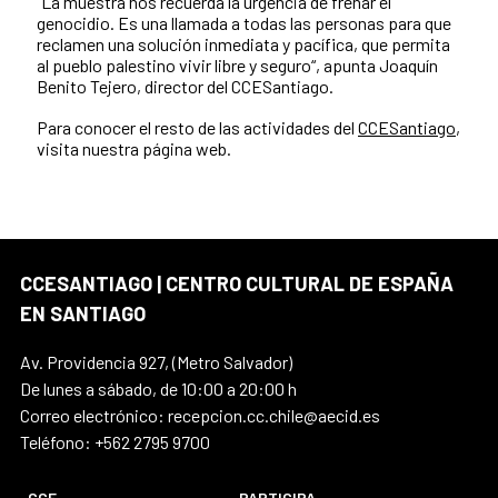
“La muestra nos recuerda la urgencia de frenar el
genocidio. Es una llamada a todas las personas para que
reclamen una solución inmediata y pacífica, que permita
al pueblo palestino vivir libre y seguro“, apunta Joaquín
Benito Tejero, director del CCESantiago.
Para conocer el resto de las actividades del
CCESantiago
,
visita nuestra página web.
CCESANTIAGO | CENTRO CULTURAL DE ESPAÑA
EN SANTIAGO
Av. Providencia 927, (Metro Salvador)
De lunes a sábado, de 10:00 a 20:00 h
Correo electrónico: recepcion.cc.chile@aecid.es
Teléfono: +562 2795 9700
CCE
PARTICIPA