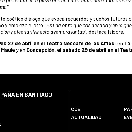
 ir a presentar esta pieza que hemos creado con tanto amor y
imo”.
ste poético diálogo que evoca recuerdos y sueños futuros 
o y empieza el otro.
'Es una obra que nos desafía y en la que
n y alegría vivir esta aventura juntas”
, destaca Isidora.
ves 27 de abril en el
Teatro Nescafé de las Artes
; en
Tal
l Maule
y en
Concepción, el sábado 29 de abril en el
Teatr
SPAÑA EN SANTIAGO
CCE
PA
ACTUALIDAD
EV
s