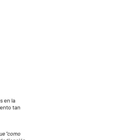
s en la
iento tan
que “como