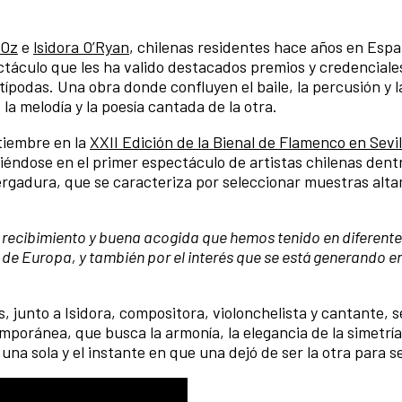
 Oz
e
lsidora O’Ryan
, chilenas residentes hace años en Espa
ctáculo que les ha valido destacados premios y credenciale
ípodas. Una obra donde confluyen el baile, la percusión y l
 la melodía y la poesía cantada de la otra.
tiembre en la
XXII Edición de la Bienal de Flamenco en Sevil
iéndose en el primer espectáculo de artistas chilenas dentr
rgadura, que se caracteriza por seleccionar muestras alt
recibimiento y buena acogida que hemos tenido en diferentes
de Europa, y también por el interés que se está generando 
os, junto a Isidora, compositora, violonchelista y cantante, s
poránea, que busca la armonía, la elegancia de la simetría 
 una sola y el instante en que una dejó de ser la otra para s