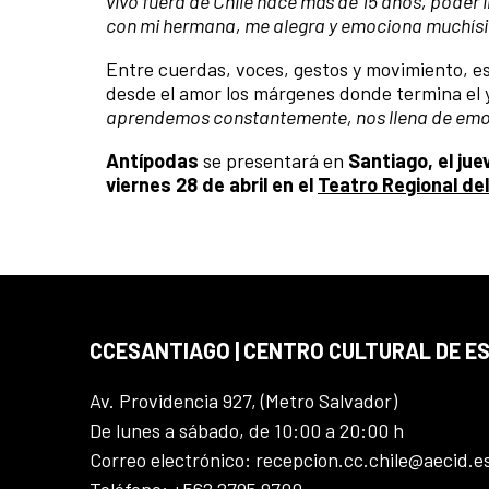
vivo fuera de Chile hace más de 15 años, poder
con mi hermana, me alegra y emociona muchís
Entre cuerdas, voces, gestos y movimiento, e
desde el amor los márgenes donde termina el y
aprendemos constantemente, nos llena de emoció
Antípodas
se presentará en
Santiago, el jue
viernes 28 de abril en el
Teatro Regional de
CCESANTIAGO | CENTRO CULTURAL DE E
Av. Providencia 927, (Metro Salvador)
De lunes a sábado, de 10:00 a 20:00 h
Correo electrónico: recepcion.cc.chile@aecid.e
Teléfono: +562 2795 9700