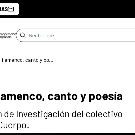
IAS
Barre de recherche
«Antípodas» baile, flamenco, canto y poesía
flamenco, canto y poesía
n de Investigación del colectivo
 Cuerpo.