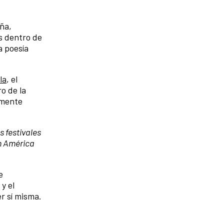
ña,
s dentro de
a poesía
la
, el
o de la
amente
 festivales
en América
e
y el
er sí misma.