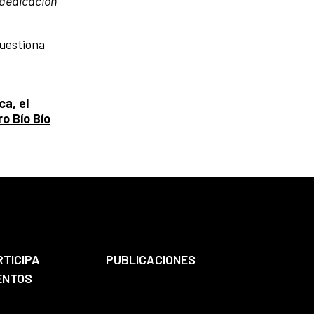
 dedicación
cuestiona
ca, el
o Bío Bío
RTICIPA
PUBLICACIONES
ENTOS