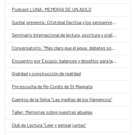
Podcast LUNA: MEMORIA DE UN ASILO
Suchai presenta: Cristóbal Gacitúa y los pensamientos ajenos
Seminario Internacional de lectura, escritura y oralidad
Conversatorio: "Más claro que el agua: debates sobre el futuro de los territorios hidrosociales del Aconcagua y El Maipo"
Encuentro por Escazú: balances y desafíos para la democracia ambiental en Chile
Oralidad y construcción de realidad
Pre escucha de Re-Cordis de St Magnata
Cuentos de la Selva "Las medias de los flamencos"
Taller: Memorias sobre nuestras abuelas
Club de Lectura “Leer y pensar juntas”