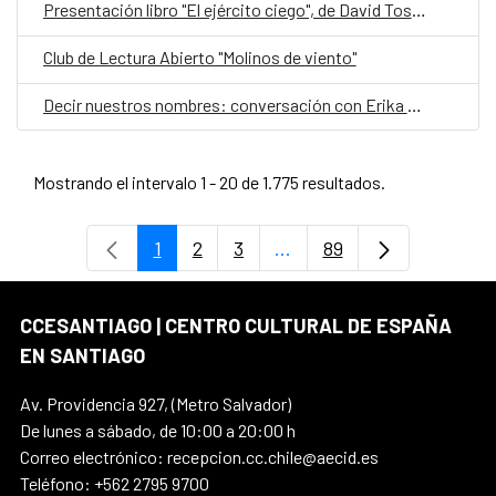
Presentación libro "El ejército ciego", de David Toscana
Club de Lectura Abierto "Molinos de viento"
Decir nuestros nombres: conversación con Erika Montecinos
Mostrando el intervalo 1 - 20 de 1.775 resultados.
1
2
3
...
89
Página
Página
Página
Páginas intermedias Use
Página
CCESANTIAGO | CENTRO CULTURAL DE ESPAÑA
EN SANTIAGO
Av. Providencia 927, (Metro Salvador)
De lunes a sábado, de 10:00 a 20:00 h
Correo electrónico: recepcion.cc.chile@aecid.es
Teléfono: +562 2795 9700