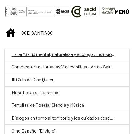
Saltar al contenido principal
MENÚ
INICIO
CCE-SANTIAGO
Taller “Salud mental, naturaleza y ecología: inclusión y estimulación creativa en museos, instituciones y centros culturales”
Convocatoria: Jornadas “Accesibilidad, Arte y Salud como punto de encuentro y cultura inclusiva en museos, instituciones y centros culturales”
III Ciclo de Cine Queer
Nosotrxs lxs Monstruxs
Tertulias de Poesía, Ciencia y Música
Diálogos en torno al territorio y los cuidados desde una mirada de género
Cine Español “El viaje”