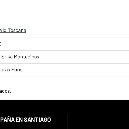
David Toscana
"
 Erika Montecinos
turas Fungi
tados.
SPAÑA EN SANTIAGO