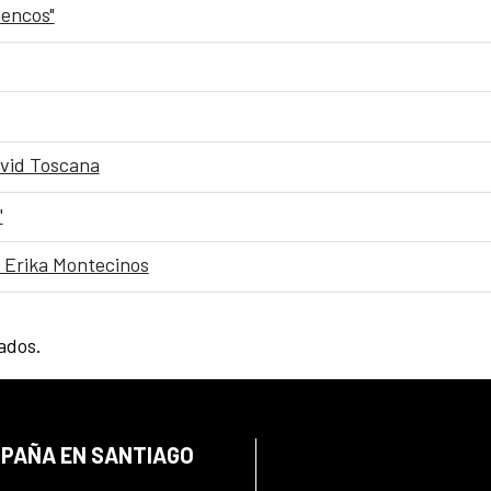
mencos"
David Toscana
"
 Erika Montecinos
tados.
SPAÑA EN SANTIAGO