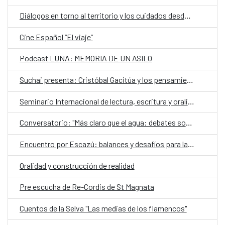
Diálogos en torno al territorio y los cuidados desde una mirada de género
Cine Español “El viaje”
Podcast LUNA: MEMORIA DE UN ASILO
Suchai presenta: Cristóbal Gacitúa y los pensamientos ajenos
Seminario Internacional de lectura, escritura y oralidad
Conversatorio: "Más claro que el agua: debates sobre el futuro de los territorios hidrosociales del Aconcagua y El Maipo"
Encuentro por Escazú: balances y desafíos para la democracia ambiental en Chile
Oralidad y construcción de realidad
Pre escucha de Re-Cordis de St Magnata
Cuentos de la Selva "Las medias de los flamencos"