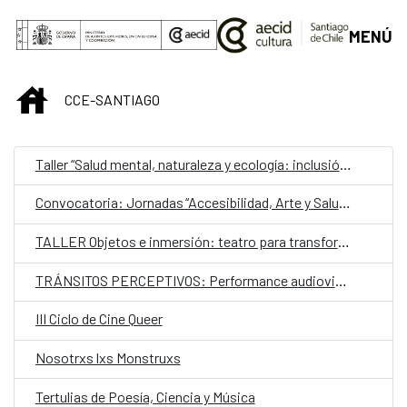
Saltar al contenido principal
MENÚ
INICIO
CCE-SANTIAGO
Taller “Salud mental, naturaleza y ecología: inclusión y estimulación creativa en museos, instituciones y centros culturales”
Convocatoria: Jornadas “Accesibilidad, Arte y Salud como punto de encuentro y cultura inclusiva en museos, instituciones y centros culturales”
TALLER Objetos e inmersión: teatro para transformar
TRÁNSITOS PERCEPTIVOS: Performance audiovisual de escucha colectiva
III Ciclo de Cine Queer
Nosotrxs lxs Monstruxs
Tertulias de Poesía, Ciencia y Música