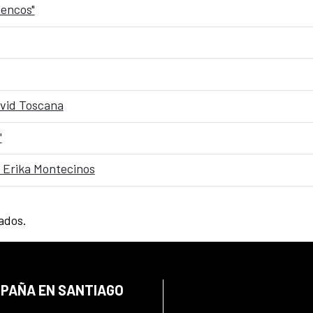
mencos"
David Toscana
"
 Erika Montecinos
tados.
SPAÑA EN SANTIAGO