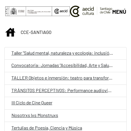
Saltar al contenido principal
MENÚ
INICIO
CCE-SANTIAGO
Taller “Salud mental, naturaleza y ecología: inclusión y estimulación creativa en museos, instituciones y centros culturales”
Convocatoria: Jornadas “Accesibilidad, Arte y Salud como punto de encuentro y cultura inclusiva en museos, instituciones y centros culturales”
TALLER Objetos e inmersión: teatro para transformar
TRÁNSITOS PERCEPTIVOS: Performance audiovisual de escucha colectiva
III Ciclo de Cine Queer
Nosotrxs lxs Monstruxs
Tertulias de Poesía, Ciencia y Música