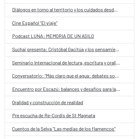
Diálogos en torno al territorio y los cuidados desde una mirada de género
Cine Español “El viaje”
Podcast LUNA: MEMORIA DE UN ASILO
Suchai presenta: Cristóbal Gacitúa y los pensamientos ajenos
Seminario Internacional de lectura, escritura y oralidad
Conversatorio: "Más claro que el agua: debates sobre el futuro de los territorios hidrosociales del Aconcagua y El Maipo"
Encuentro por Escazú: balances y desafíos para la democracia ambiental en Chile
Oralidad y construcción de realidad
Pre escucha de Re-Cordis de St Magnata
Cuentos de la Selva "Las medias de los flamencos"