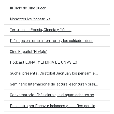
III Ciclo de Cine Queer
Nosotrxs lxs Monstruxs
Tertulias de Poesía, Ciencia y Música
Diálogos en torno al territorio y los cuidados desde una mirada de género
Cine Español “El viaje”
Podcast LUNA: MEMORIA DE UN ASILO
Suchai presenta: Cristóbal Gacitúa y los pensamientos ajenos
Seminario Internacional de lectura, escritura y oralidad
Conversatorio: "Más claro que el agua: debates sobre el futuro de los territorios hidrosociales del Aconcagua y El Maipo"
Encuentro por Escazú: balances y desafíos para la democracia ambiental en Chile