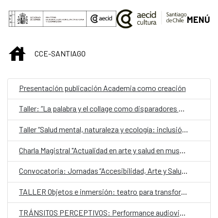
Saltar al contenido principal
MENÚ
INICIO
CCE-SANTIAGO
Presentación publicación Academia como creación
Taller: “La palabra y el collage como disparadores de la creación. Estrategias y herramientas para la inclusión social comunitaria”
Taller “Salud mental, naturaleza y ecología: inclusión y estimulación creativa en museos, instituciones y centros culturales”
Charla Magistral "Actualidad en arte y salud en museos, instituciones y centros culturales. Por una cultura más accesible e inclusiva”
Convocatoria: Jornadas “Accesibilidad, Arte y Salud como punto de encuentro y cultura inclusiva en museos, instituciones y centros culturales”
TALLER Objetos e inmersión: teatro para transformar
TRÁNSITOS PERCEPTIVOS: Performance audiovisual de escucha colectiva