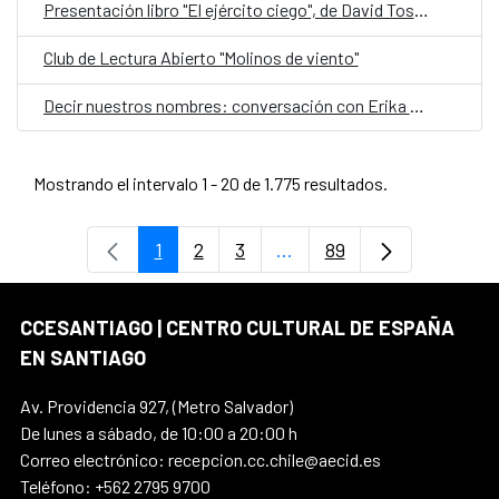
Presentación libro "El ejército ciego", de David Toscana
Club de Lectura Abierto "Molinos de viento"
Decir nuestros nombres: conversación con Erika Montecinos
Mostrando el intervalo 1 - 20 de 1.775 resultados.
1
2
3
...
89
Página
Página
Página
Páginas intermedias Use
Página
CCESANTIAGO | CENTRO CULTURAL DE ESPAÑA
EN SANTIAGO
Av. Providencia 927, (Metro Salvador)
De lunes a sábado, de 10:00 a 20:00 h
Correo electrónico: recepcion.cc.chile@aecid.es
Teléfono: +562 2795 9700