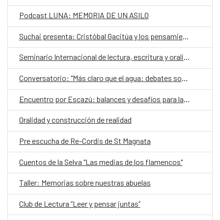
Podcast LUNA: MEMORIA DE UN ASILO
Suchai presenta: Cristóbal Gacitúa y los pensamientos ajenos
Seminario Internacional de lectura, escritura y oralidad
Conversatorio: "Más claro que el agua: debates sobre el futuro de los territorios hidrosociales del Aconcagua y El Maipo"
Encuentro por Escazú: balances y desafíos para la democracia ambiental en Chile
Oralidad y construcción de realidad
Pre escucha de Re-Cordis de St Magnata
Cuentos de la Selva "Las medias de los flamencos"
Taller: Memorias sobre nuestras abuelas
Club de Lectura “Leer y pensar juntas”