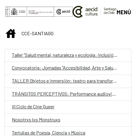
Saltar al contenido principal
MENÚ
INICIO
CCE-SANTIAGO
Taller “Salud mental, naturaleza y ecología: inclusión y estimulación creativa en museos, instituciones y centros culturales”
Convocatoria: Jornadas “Accesibilidad, Arte y Salud como punto de encuentro y cultura inclusiva en museos, instituciones y centros culturales”
TALLER Objetos e inmersión: teatro para transformar
TRÁNSITOS PERCEPTIVOS: Performance audiovisual de escucha colectiva
III Ciclo de Cine Queer
Nosotrxs lxs Monstruxs
Tertulias de Poesía, Ciencia y Música