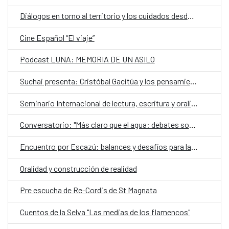
Diálogos en torno al territorio y los cuidados desde una mirada de género
Cine Español “El viaje”
Podcast LUNA: MEMORIA DE UN ASILO
Suchai presenta: Cristóbal Gacitúa y los pensamientos ajenos
Seminario Internacional de lectura, escritura y oralidad
Conversatorio: "Más claro que el agua: debates sobre el futuro de los territorios hidrosociales del Aconcagua y El Maipo"
Encuentro por Escazú: balances y desafíos para la democracia ambiental en Chile
Oralidad y construcción de realidad
Pre escucha de Re-Cordis de St Magnata
Cuentos de la Selva "Las medias de los flamencos"