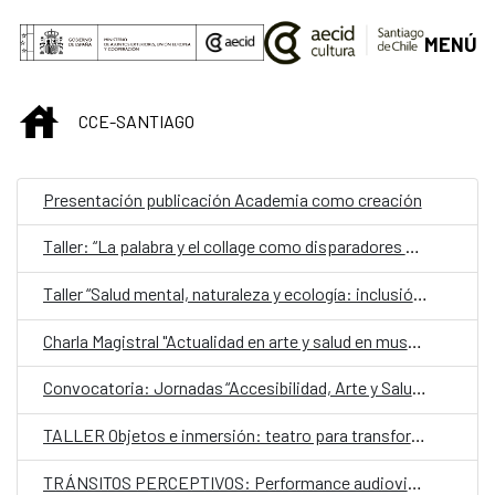
Saltar al contenido principal
MENÚ
INICIO
CCE-SANTIAGO
Presentación publicación Academia como creación
Taller: “La palabra y el collage como disparadores de la creación. Estrategias y herramientas para la inclusión social comunitaria”
Taller “Salud mental, naturaleza y ecología: inclusión y estimulación creativa en museos, instituciones y centros culturales”
Charla Magistral "Actualidad en arte y salud en museos, instituciones y centros culturales. Por una cultura más accesible e inclusiva”
Convocatoria: Jornadas “Accesibilidad, Arte y Salud como punto de encuentro y cultura inclusiva en museos, instituciones y centros culturales”
TALLER Objetos e inmersión: teatro para transformar
TRÁNSITOS PERCEPTIVOS: Performance audiovisual de escucha colectiva