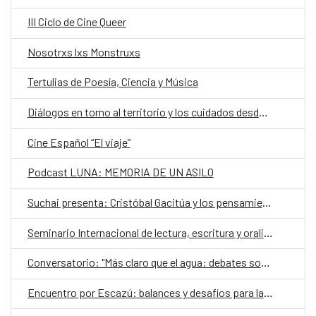
III Ciclo de Cine Queer
Nosotrxs lxs Monstruxs
Tertulias de Poesía, Ciencia y Música
Diálogos en torno al territorio y los cuidados desde una mirada de género
Cine Español “El viaje”
Podcast LUNA: MEMORIA DE UN ASILO
Suchai presenta: Cristóbal Gacitúa y los pensamientos ajenos
Seminario Internacional de lectura, escritura y oralidad
Conversatorio: "Más claro que el agua: debates sobre el futuro de los territorios hidrosociales del Aconcagua y El Maipo"
Encuentro por Escazú: balances y desafíos para la democracia ambiental en Chile