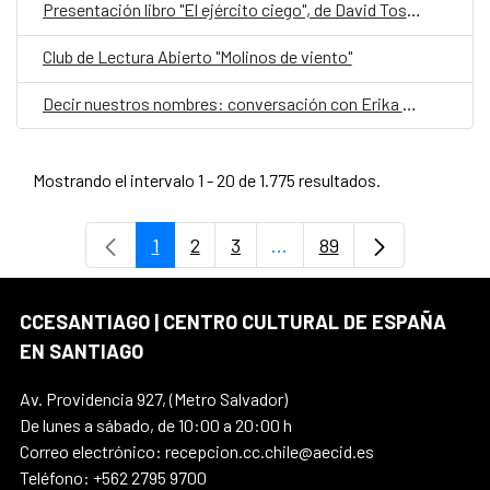
Presentación libro "El ejército ciego", de David Toscana
Club de Lectura Abierto "Molinos de viento"
Decir nuestros nombres: conversación con Erika Montecinos
Mostrando el intervalo 1 - 20 de 1.775 resultados.
1
2
3
...
89
Página
Página
Página
Páginas intermedias Use
Página
CCESANTIAGO | CENTRO CULTURAL DE ESPAÑA
EN SANTIAGO
Av. Providencia 927, (Metro Salvador)
De lunes a sábado, de 10:00 a 20:00 h
Correo electrónico: recepcion.cc.chile@aecid.es
Teléfono: +562 2795 9700