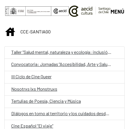
Saltar al contenido principal
MENÚ
INICIO
CCE-SANTIAGO
Taller “Salud mental, naturaleza y ecología: inclusión y estimulación creativa en museos, instituciones y centros culturales”
Convocatoria: Jornadas “Accesibilidad, Arte y Salud como punto de encuentro y cultura inclusiva en museos, instituciones y centros culturales”
III Ciclo de Cine Queer
Nosotrxs lxs Monstruxs
Tertulias de Poesía, Ciencia y Música
Diálogos en torno al territorio y los cuidados desde una mirada de género
Cine Español “El viaje”