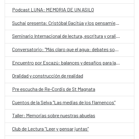
Podcast LUNA: MEMORIA DE UN ASILO
Suchai presenta: Cristóbal Gacitúa y los pensamientos ajenos
Seminario Internacional de lectura, escritura y oralidad
Conversatorio: "Más claro que el agua: debates sobre el futuro de los territorios hidrosociales del Aconcagua y El Maipo"
Encuentro por Escazú: balances y desafíos para la democracia ambiental en Chile
Oralidad y construcción de realidad
Pre escucha de Re-Cordis de St Magnata
Cuentos de la Selva "Las medias de los flamencos"
Taller: Memorias sobre nuestras abuelas
Club de Lectura “Leer y pensar juntas”