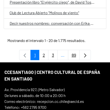
Presentación libro "El ejército ciego", de David Toscana
Club de Lectura Abierto "Molinos de viento"
Decir nuestros nombres: conversación con Erika Montecinos
Mostrando el intervalo 1 - 20 de 1.775 resultados.
1
2
3
...
89
Página
Página
Página
Páginas intermedias Use
Página
CCESANTIAGO | CENTRO CULTURAL DE ESPAÑA
EN SANTIAGO
Av. Providencia 927, (Metro Salvador)
De lunes a sábado, de 10:00 a 20:00 h
Correo electrónico: recepcion.cc.chile@aecid.es
Teléfono: +562 2795 9700