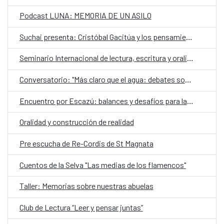
Podcast LUNA: MEMORIA DE UN ASILO
Suchai presenta: Cristóbal Gacitúa y los pensamientos ajenos
Seminario Internacional de lectura, escritura y oralidad
Conversatorio: "Más claro que el agua: debates sobre el futuro de los territorios hidrosociales del Aconcagua y El Maipo"
Encuentro por Escazú: balances y desafíos para la democracia ambiental en Chile
Oralidad y construcción de realidad
Pre escucha de Re-Cordis de St Magnata
Cuentos de la Selva "Las medias de los flamencos"
Taller: Memorias sobre nuestras abuelas
Club de Lectura “Leer y pensar juntas”