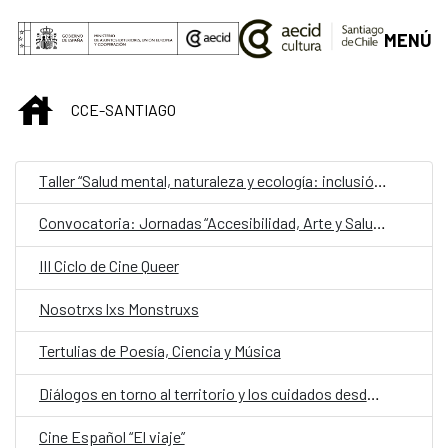
Saltar al contenido principal
MENÚ
INICIO
CCE-SANTIAGO
Taller “Salud mental, naturaleza y ecología: inclusión y estimulación creativa en museos, instituciones y centros culturales”
Convocatoria: Jornadas “Accesibilidad, Arte y Salud como punto de encuentro y cultura inclusiva en museos, instituciones y centros culturales”
III Ciclo de Cine Queer
Nosotrxs lxs Monstruxs
Tertulias de Poesía, Ciencia y Música
Diálogos en torno al territorio y los cuidados desde una mirada de género
Cine Español “El viaje”