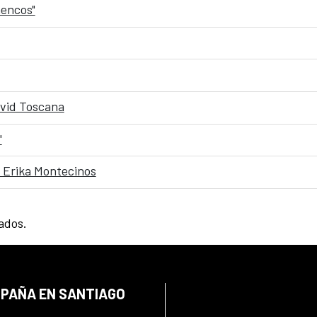
mencos"
David Toscana
"
 Erika Montecinos
tados.
SPAÑA EN SANTIAGO