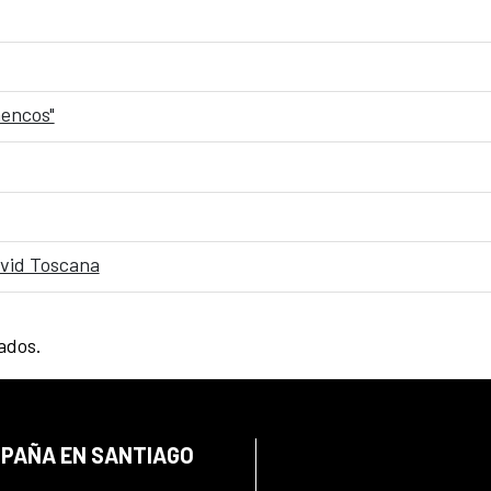
mencos"
David Toscana
tados.
SPAÑA EN SANTIAGO