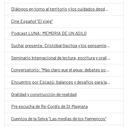
Diálogos en torno al territorio y los cuidados desde una mirada de género
Cine Español “El viaje”
Podcast LUNA: MEMORIA DE UN ASILO
Suchai presenta: Cristóbal Gacitúa y los pensamientos ajenos
Seminario Internacional de lectura, escritura y oralidad
Conversatorio: "Más claro que el agua: debates sobre el futuro de los territorios hidrosociales del Aconcagua y El Maipo"
Encuentro por Escazú: balances y desafíos para la democracia ambiental en Chile
Oralidad y construcción de realidad
Pre escucha de Re-Cordis de St Magnata
Cuentos de la Selva "Las medias de los flamencos"