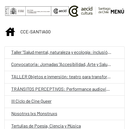
Saltar al contenido principal
MENÚ
INICIO
CCE-SANTIAGO
Taller “Salud mental, naturaleza y ecología: inclusión y estimulación creativa en museos, instituciones y centros culturales”
Convocatoria: Jornadas “Accesibilidad, Arte y Salud como punto de encuentro y cultura inclusiva en museos, instituciones y centros culturales”
TALLER Objetos e inmersión: teatro para transformar
TRÁNSITOS PERCEPTIVOS: Performance audiovisual de escucha colectiva
III Ciclo de Cine Queer
Nosotrxs lxs Monstruxs
Tertulias de Poesía, Ciencia y Música