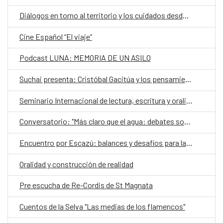
Diálogos en torno al territorio y los cuidados desde una mirada de género
Cine Español “El viaje”
Podcast LUNA: MEMORIA DE UN ASILO
Suchai presenta: Cristóbal Gacitúa y los pensamientos ajenos
Seminario Internacional de lectura, escritura y oralidad
Conversatorio: "Más claro que el agua: debates sobre el futuro de los territorios hidrosociales del Aconcagua y El Maipo"
Encuentro por Escazú: balances y desafíos para la democracia ambiental en Chile
Oralidad y construcción de realidad
Pre escucha de Re-Cordis de St Magnata
Cuentos de la Selva "Las medias de los flamencos"