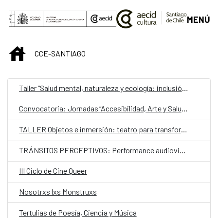
Saltar al contenido principal
MENÚ
INICIO
CCE-SANTIAGO
Taller “Salud mental, naturaleza y ecología: inclusión y estimulación creativa en museos, instituciones y centros culturales”
Convocatoria: Jornadas “Accesibilidad, Arte y Salud como punto de encuentro y cultura inclusiva en museos, instituciones y centros culturales”
TALLER Objetos e inmersión: teatro para transformar
TRÁNSITOS PERCEPTIVOS: Performance audiovisual de escucha colectiva
III Ciclo de Cine Queer
Nosotrxs lxs Monstruxs
Tertulias de Poesía, Ciencia y Música